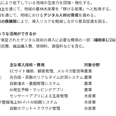
化
により低下している地域の生産力を回復・強化する。
向上
を通じて、地域の農林水産業を「稼げる産業」へと転換する。
装
を通じて、地域における
デジタル人材の育成
を進める。
の横展開
により、導入リスクを軽減しながら普及促進を図る。
ような活用ができるか
で実証されたデジタル技術の導入に必要な費用の一部（
補助率1/2
委託費、備品購入費、使用料、賃借料などを含む。
）
主な導入技術・費用
対象分野
ECサイト構築、顧客管理、メルマガ配信等
農業
化
光合成・蒸散のリアルタイム計測システム
農業
自動潅水・農園管理システム
農業
AI発生予報・マッピングアプリ
農業
センサー＋アプリによる生産管理
水産業
ラ整備
海上Wi-Fi＋AI給餌システム
水産業
自動カウント＋クラウド管理
水産業