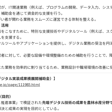
が、IT関連業務（例えば、プログラムの開発、データ入力、システ
、補助金を通じて資金的な支援を行う。
がい者が関わる業務をスムーズに運営できる体制を整える。
・活用
務をこなすために、特別な支援技術やデジタルツール（例えば、ス
入を支援する。
タルツールやアプリケーションを提供し、デジタル業務の受注を円
業者に対して、必要な設備や環境整備のための補助を行うことで、
じた業務を効率的に割り当てるため、業務設計や職場環境の改善に
デジタル実装成果横展開補助金）】
e.jp/page/111985.html
（目的）
メ推進事業」で検証された
先端デジタル技術の成果を農林水産分野
解決と成果の実現を目的としている。