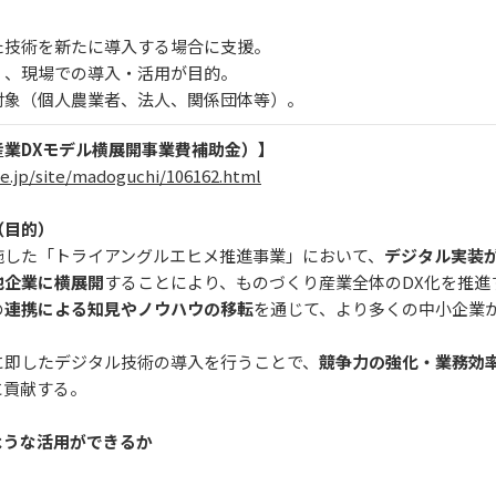
た技術を新たに導入する場合に支援。
く、現場での導入・活用が目的。
対象（個人農業者、法人、関係団体等）。
業DXモデル横展開事業費補助金）】
e.jp/site/madoguchi/106162.html
（目的）
施した「トライアングルエヒメ推進事業」において、
デジタル実装
他企業に横展開
することにより、ものづくり産業全体のDX化を推進
の
連携による知見やノウハウの移転
を通じて、より多くの中小企業
に即したデジタル技術の導入を行うことで、
競争力の強化・業務効
に貢献する。
ような活用ができるか