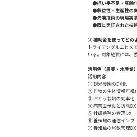
●担い手不足・高齢
●収益性・生産性の
●先端技術の現場実
●既に実証された技術
② 補助金を使ってどの
トライアングルエヒメ
いる。対象経費には、
活用例（農業・水産業
活用内容
① 観光農園のDX化
② 作物の生体情報可視
③ ぶどう栽培の効率化
④ 病害虫予測と防除DX
⑤ 牡蠣養殖の管理DX
⑥ 養殖場の通信インフ
⑦ 養殖魚の尾数管理DX