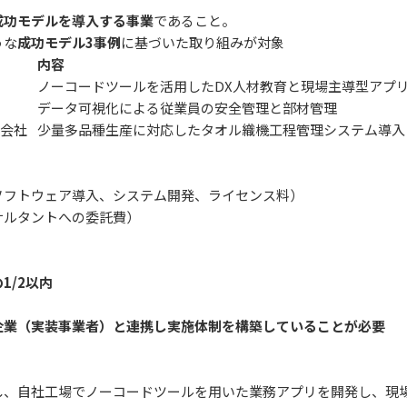
成功モデルを導入する事業
であること。
うな
成功モデル3事例
に基づいた取り組みが対象
内容
ノーコードツールを活用したDX人材教育と現場主導型アプ
データ可視化による従業員の安全管理と部材管理
式会社
少量多品種生産に対応したタオル織機工程管理システム導入
ソフトウェア導入、システム開発、ライセンス料）
サルタントへの委託費）
1/2以内
企業（実装事業者）と連携し実施体制を構築していることが必要
し、自社工場でノーコードツールを用いた業務アプリを開発し、現場