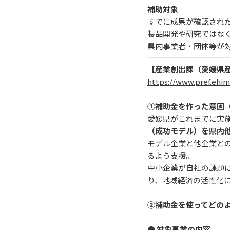
補助対象
すでに成果が確認され
製品開発や研究ではな
県内事業者・団体等が
【産業創出課（愛媛県産
https://www.pref.ehim
①補助金を作った意図
愛媛県がこれまでに実
（成功モデル）を県内
モデル企業と他企業と
るよう支援。
中小企業が自社の課題
り、地域経済の活性化
②補助金を使ってどの
● 対象事業の内容