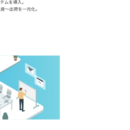
ステムを導入。
～生産～出荷を一元化。