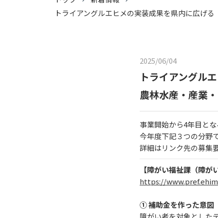
トライアングルエヒメの実装成果を県
2025/06/04
トライア
農林水産・産業・
事業開始から4年目と
今年度下記３つの分野
詳細はリンク先の募集
【障がい福祉課（障が
https://www.pref.ehim
①
補助金を作った意図
障がい者を対象とした