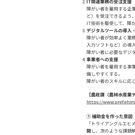
IT
関連業務の受注支援
障がい者を雇用する企業
ど）を受注できるよう
IT技術を駆使して、障
デジタルツールの導入
障がい者が効率よく業
入力ソフトなど）の導
障がい者に必要なデジ
事業者への支援
障がい者を雇用する事
備しやすくする。
障がい者のスキルに応
【農政課（農林水産業
https://www.pref.ehim
① 補助金を作った意図
「トライアングルエヒ
開
し、次のような課題