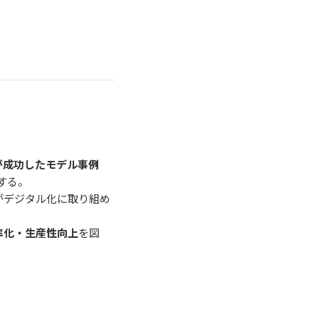
が成功したモデル事例
する。
がデジタル化に取り組め
率化・生産性向上
を図