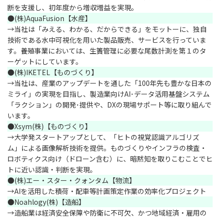
断を支援し、初年度から増収増益を実現。
●(株)AquaFusion【水産】
→当社は「みえる、わかる、だからできる」をモットーに、独自
技術である水中可視化を用いた製品販売、サービスを行っていま
す。養殖事業においては、生簀管理に必要な尾数計測を第１のタ
ーゲットにしています。
●(株)IKETEL【ものづくり】
→当社は、産業のアップデートを通した「100年先も豊かな日本の
ミライ」の実現を目指し、製造業向けAI･データ活用基盤システム
「ラクション」の開発･提供や、DXの現場サポート等に取り組んで
います。
●Xsym(株)【ものづくり】
→大学発スタートアップとして、「ヒトの視覚認識アルゴリズ
ム」による画像解析技術を提供。ものづくりやインフラの検査・
ロボティクス向け（ドローン含む）に、暗黙知を取りこむことでヒ
トに近い認識・判断を実現。
●(株)エー・スター・クォンタム【物流】
→AIを活用した積荷・配車等計画策定作業の効率化プロジェクト
●Noahlogy(株)【造船】
→造船業は経済安全保障や防衛に不可欠、かつ地域経済・雇用の