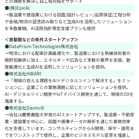
どの課題を解決し自工程完結をサポート
●(株)EpicAI
→製造業や建設業における図面/設計レビュー/品質保証/工程分析
や金融/物流の証憑読み取りなど生成AIを活用したソリューション
を多数展開。AI活用指針策定支援プランも提供
＜首都圏などの県外スタートアップ＞
●DataPrism Technologies株式会社
→物流における配車計画最適化や、製造業における熟練技術者の
暗黙知継承に加え、エネルギーや広告など多数の業界を支援。数
理最適化と生成AIを活用したソリューションを提供。
●株式会社HIBARI
→「現場の抱える課題をAI×デジタルツインで解決する」をミッ
ションに、企業ごとの業務課題に応じたソリューションを提供。
AI・デジタルツイン開発やIoTデバイス開発を通じて、現場のDXを
推進する。
●株式会社DavinciX
→当社は慶應義塾大学発のAIスタートアップです。製造業・不動産
業・建設業を中心に、図面や画像データの解析を通じた業務効率
化を支援しています。コンサルティングからAI開発、保守・運用ま
でをワンストップで提供し、企業のビジネスモデル変革を推進し