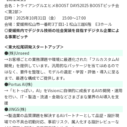
会名：トライアングルエヒメBOOST DAYS2025 BOOSTピッチ会
＜第2部＞
日時：2025年10月31日（金） 15:00～17:00
会場：愛媛県松山市一番町3丁目1-1 松山三越6階 E3ホール
◎愛媛県内でデジタル技術の社会実装を目指すデジタル企業によ
る事業ピッチ
＜東大松尾研発スタートアップ＞
●(株)Unseed
→お客様ごとの業務課題や環境に最適化された「フルカスタムAI
開発」を提供しています。汎用的なパッケージを当てはめるので
はなく、要件を整理し、モデルの選定・学習・評価・導入に至る
まで、最適な構成でご提供します。
●Portus AI(株)
→「ヒトっぽい，AI」をVisionに自律的に成長するAIの開発・運用
を行い、IT・製造・流通・金融などさまざまな業界のAI導入を支
援
●JINGS(株)
→製造業の品質課題を解決するAIパートナーとして品証・設計現
場での不具合初動対応、事前リスク、属人化する設計レビューな