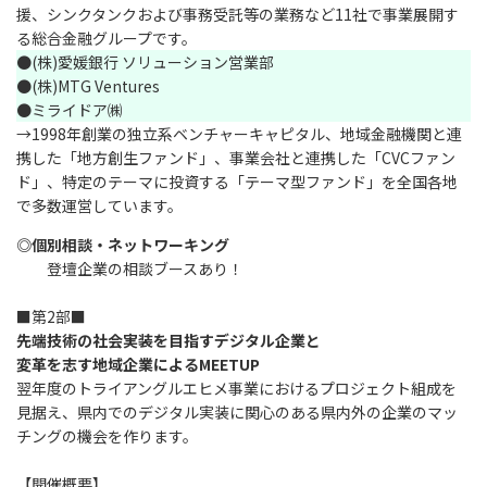
援、シンクタンクおよび事務受託等の業務など11社で事業展開す
る総合金融グループです。
●(株)愛媛銀行 ソリューション営業部
●(株)MTG Ventures
●ミライドア㈱
→1998年創業の独立系ベンチャーキャピタル、地域金融機関と連
携した「地方創生ファンド」、事業会社と連携した「CVCファン
ド」、特定のテーマに投資する「テーマ型ファンド」を全国各地
で多数運営しています。
◎個別相談・ネットワーキング
登壇企業の相談ブースあり！
■第2部■
先端技術の社会実装を目指すデジタル企業と
変革を志す地域企業によるMEETUP
翌年度のトライアングルエヒメ事業におけるプロジェクト組成を
見据え、県内でのデジタル実装に関心のある県内外の企業のマッ
チングの機会を作ります。
【開催概要】