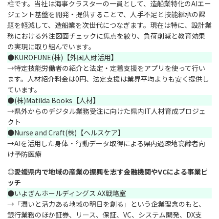
柱です。当社は海事クラスターの一員として、造船業特化のAIエー
ジェント基盤を開発・提供することで、人手不足と技能継承の課
題を軽減して、造船業を次世代につなぎます。現在は特に、設計業
務における外注図面チェックに焦点を絞り、負荷削減と教育効果
の実現に取り組んでいます。
●KUROFUNE(株)【外国人財活用】
→特定技能労働者の紹介と法定・定着支援をアプリを使って行い
ます。人材紹介料金は0円、法定支援は業界平均よりも安く提供し
ています。
●(株)Matilda Books【人材】
→県外からのデジタル業務受注に向けた県内IT人材育成プロジェ
クト
●Nurse and Craft(株)【ヘルスケア】
→AIを活用した身体・行動データ取得による県内過疎地高齢者向
け予防医療
◎愛媛県内で地域の産業の振興を志す金融機関やVCによる事業ピ
ッチ
●いよぎんホールディングス AX戦略室
→「潤いと活力ある地域の明日を創る」という企業理念のもと、
銀行業務のほか証券、リース、保証、VC、システム開発、DX支