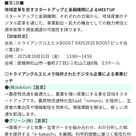
■第1部■
地域変革を志すスタートアップと金融機関によるMEETUP
スタートアップと金融機関、それぞれの立場から、地域産業のデ
ジタル変革を通じた、事業創出・拡大の機会としての魅力発信と
資本政策や資金調達の可能性を探ります。
【開催概要】
会名：トライアングルエヒメBOOST DAYS2025 BOOSTピッチ会
＜第1部＞
日時：2025年10月31日（金） 13:00～14:50
会場：愛媛県松山市一番町3丁目1-1 松山三越6階 E3ホール
◎トライアングルエヒメで採択されたデジタル企業による事業ピ
ッチ
●(株)kikitori【農業】
→農産物流通を最適化し、農業を強い産業にする事を目指すスタ
ートアップです。農産物流通特化型SaaS「nimaru」を提供し、生
産者の集出荷や情報配信を効率化。現場課題を解決し、新しい流
通を創造します。
●グリーン(株)【農業】
→環境データと気象・生育データを組み合わせ、AIが分析した結
果を提供する「e-kakashi」を展開。科学的根拠に基づく栽培の判