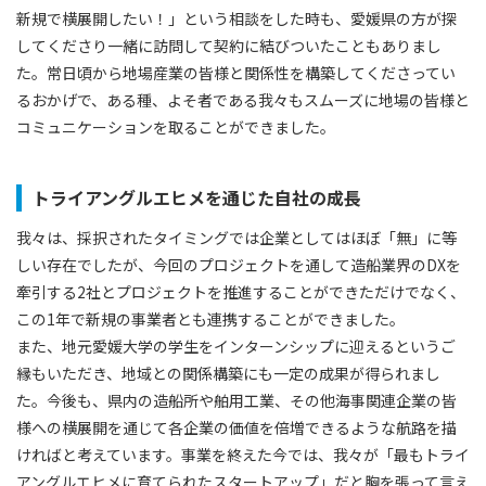
新規で横展開したい！」という相談をした時も、愛媛県の方が探
してくださり一緒に訪問して契約に結びついたこともありまし
た。常日頃から地場産業の皆様と関係性を構築してくださってい
るおかげで、ある種、よそ者である我々もスムーズに地場の皆様と
コミュニケーションを取ることができました。
トライアングルエヒメを通じた自社の成長
我々は、採択されたタイミングでは企業としてはほぼ「無」に等
しい存在でしたが、今回のプロジェクトを通して造船業界のDXを
牽引する2社とプロジェクトを推進することができただけでなく、
この1年で新規の事業者とも連携することができました。
また、地元愛媛大学の学生をインターンシップに迎えるというご
縁もいただき、地域との関係構築にも一定の成果が得られまし
た。今後も、県内の造船所や舶用工業、その他海事関連企業の皆
様への横展開を通じて各企業の価値を倍増できるような航路を描
ければと考えています。事業を終えた今では、我々が「最もトライ
アングルエヒメに育てられたスタートアップ」だと胸を張って言え